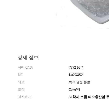
상세 정보
어떤 CAS:
7772-98-7
MF:
Na2O3S2
외모:
백색 결정 분말
포장:
25kg/백
강조하다:
고착제 소듐 티오황산염 