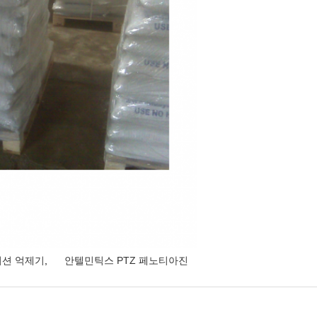
레이션 억제기
,
안텔민틱스 PTZ 페노티아진