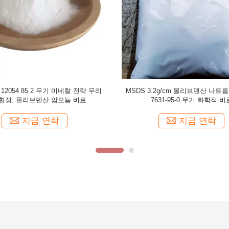
631-95-0 정밀 화학 물질과 비료 잉크
9.5PH 나트륨 부틸파라벤 36457-20-
위한 용매 몰리브덴산 나트륨
히드록시벤조에이트 검습기 
지금 연락
지금 연락