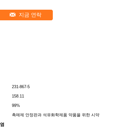
지금 연락
231-867-5
158.11
99%
촉매제 안정판과 석유화학제품 약품을 위한 시약
산염