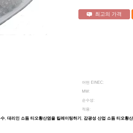
최고의 가격
어떤 EINEC:
MW:
순수성:
적용:
무수
대리인 소듐 티오황산염을 킬레이팅하기
감광성 산업 소듐 티오황
,
,