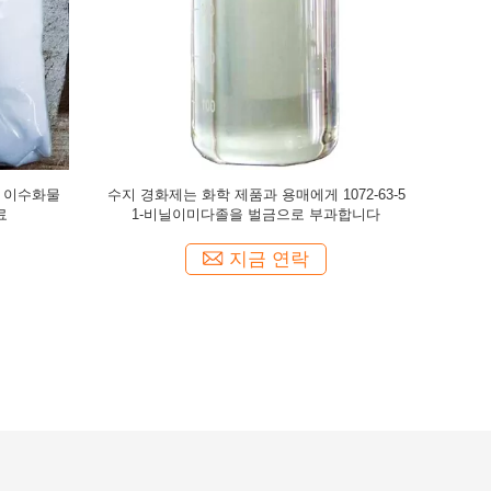
2, 부틸 4
CAS 496-15-1 정밀 화학 물질과 용매 5g/L 가용
화장품에서의 
분말
성 인돌린 원료
지금 연락