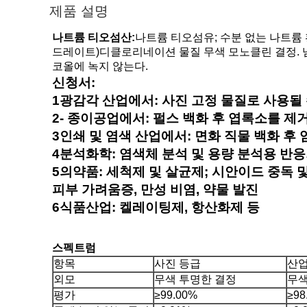
제품 설명
나트륨 티오섬산:
나트륨 티오섬유; 수분 없는 나트륨
드레이트)디클로리네이션 물질 무색 모노클린 결정. 냄
코올에 녹지 않는다.
신청서
:
1광감각 산업에서: 사진 고정 물질로 사용될 
2- 종이공업에서: 펄스 백화 후 엽록소를 제
3인쇄 및 염색 산업에서: 면화 직물 백화 후 
4분석화학: 염색체 분석 및 용량 분석용 반
5의약품: 세척제 및 살균제; 시안이드 중독 
피부 가려움증, 만성 비염, 약물 발진
6식품산업: 켈레이팅제, 항산화제 등
스펙트럼
항목
사진 등급
산
외모
무색 투명한 결정
무색
평가
≥99.00%
≥98