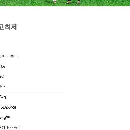
 고착제
안후이 중국
AJA
SO
99%
5kg
SD2-3/kg
5kg/백
연간 1000MT