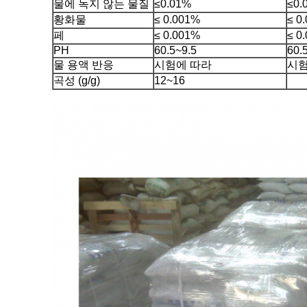
물에 녹지 않는 물질
≤0.01%
≤0.
황화물
≤ 0.001%
≤ 0
페
≤ 0.001%
≤ 0
PH
60.5~9.5
60.
물 용액 반응
시험에 따라
시험
곡성 (g/g)
12~16