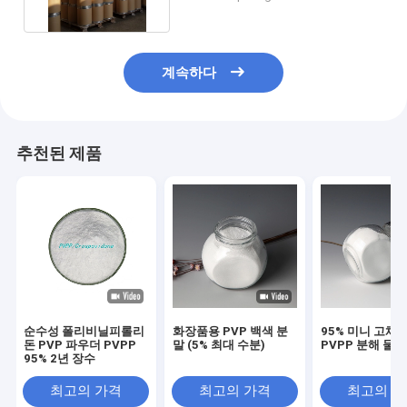
계속하다
추천된 제품
순수성 폴리비닐피롤리
화장품용 PVP 백색 분
95% 미니 고체 
돈 PVP 파우더 PVPP
말 (5% 최대 수분)
PVPP 분해 물질
95% 2년 장수
최고의 가격
최고의 가격
최고의 