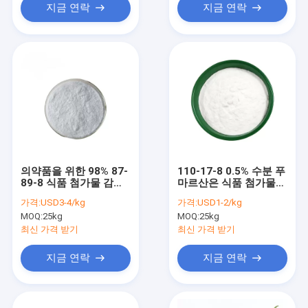
지금 연락
지금 연락
의약품을 위한 98% 87-
110-17-8 0.5% 수분 푸
89-8 식품 첨가물 감미
마르산은 식품 첨가물
료 하얀 수정같은 근육
자연적 3ppm을 가루로
가격:
USD3-4/kg
가격:
USD1-2/kg
당
만듭니다
MOQ:
25kg
MOQ:
25kg
최신 가격 받기
최신 가격 받기
지금 연락
지금 연락