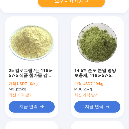
요구 사항 제공
25 킬로그램 /는 1185-
14.5% 순도 분말 영양
57-5 식품 첨가물 감미
보충제, 1185-57-5
료 황색 분말 제인 옥수
7PH 구연산철암모늄
가격:
USD7-10/kg
가격:
USD7-10/kg
수 단백질을 둥둥 칩니
MOQ:
25kg
MOQ:
25kg
다
최신 가격 받기
최신 가격 받기
지금 연락
지금 연락