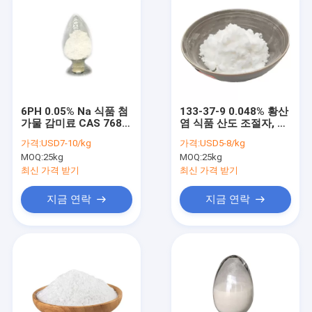
6PH 0.05% Na 식품 첨
133-37-9 0.048% 황산
가물 감미료 CAS 7681-
염 식품 산도 조절자, DL
11-0 KI 포타슘 요오드
타르타르 산 수정 분말
가격:
USD7-10/kg
가격:
USD5-8/kg
화물
MOQ:
25kg
MOQ:
25kg
최신 가격 받기
최신 가격 받기
지금 연락
지금 연락
집
제품
우리에 대하여