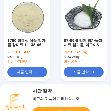
1700 점착성 식품 첨가
87-89-8 먹이 첨가물과
물 감미료 11138-66-2
사료 첨가물, 미오이노
크산탄 검 파우더 아자
시톨 파우더 메소이노시
가격:
USD3-4/kg
가격:
USD2-3/kg
톨
MOQ:
25kg
MOQ:
25kg
최신 가격 받기
최신 가격 받기
지금 연락
지금 연락
시간 절약
최고의 제품에 문의하십시오.