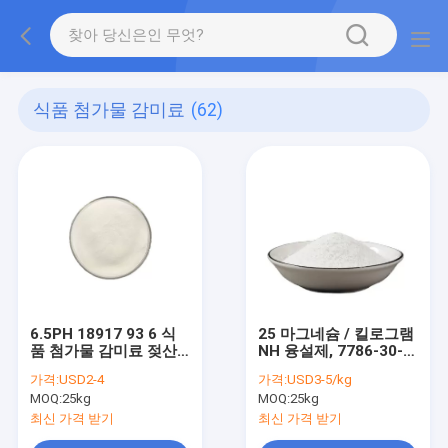
식품 첨가물 감미료
(62)
6.5PH 18917 93 6 식
25 마그네슘 / 킬로그램
품 첨가물 감미료 젖산
NH 융설제, 7786-30-3
마그네슘 이수화물
Cl2Mg MF 마그네슘 염
가격:
USD2-4
가격:
USD3-5/kg
화 분말
MOQ:
25kg
MOQ:
25kg
최신 가격 받기
최신 가격 받기