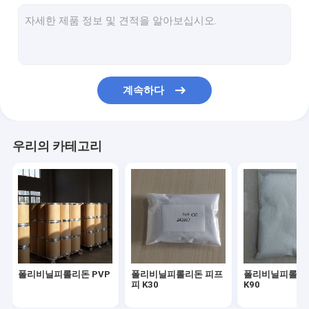
코포비돈 PVP VA
포비돈 로딘
피롤리돈
계속하다
정밀 화학 물질
매일 화학 제품
우리의 카테고리
생물분해성 합성물
식품 첨가물 감미료
API 및 중간 물질
폴리비닐피롤리돈 PVP
폴리비닐피롤리돈 피프
폴리비닐피롤리돈
피 K30
K90