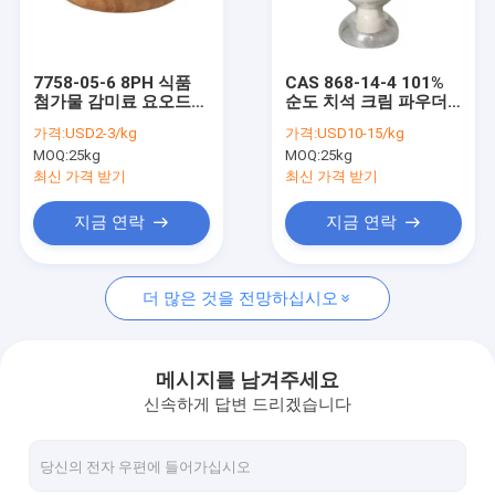
공장 여행
품질 관리
7758-05-6 8PH 식품
CAS 868-14-4 101%
첨가물 감미료 요오드산
순도 치석 크림 파우더,
연락주세요
칼륨 KIO3
MF C4H5KO6 중주석산
가격:
USD2-3/kg
가격:
USD10-15/kg
칼륨
MOQ:
25kg
MOQ:
25kg
인용문을 요구하세요
최신 가격 받기
최신 가격 받기
지금 연락
지금 연락
폴리비닐피롤리돈 PVP
더 많은 것을 전망하십시오
폴리비닐피롤리돈 피프피 K30
폴리비닐피롤리돈 PVP K90
메시지를 남겨주세요
신속하게 답변 드리겠습니다
크로스포비돈 PVPP
코포비돈 PVP VA64