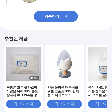
계속하다
추천된 제품
공장은 고무 플라스틱
약품 화장품과 음식을
음식, 사료, 음
식량을 위해 99% 순도
위한 고순도 99% 반제
식품 첨가물 기름
방지제 BHT264를 공급
품 d-타가토오스
제 프로필 갈레
합니다
최고의 가격
최고의 가격
최고의 