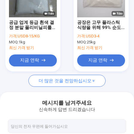
공장 여행
품질 관리
공급 업계 등급 흰색 결
공장은 고무 플라스틱
정 분말 폴리비닐피롤리
식량을 위해 99% 순도
연락주세요
돈 PVP K90
방지제 BHT264를 공급
가격:
USD8-15/KG
가격:
USD3-4
합니다
MOQ:
1kg
MOQ:
25kg
인용문을 요구하세요
최신 가격 받기
최신 가격 받기
지금 연락
지금 연락
폴리비닐피롤리돈 PVP
더 많은 것을 전망하십시오
폴리비닐피롤리돈 피프피 K30
폴리비닐피롤리돈 PVP K90
메시지를 남겨주세요
신속하게 답변 드리겠습니다
크로스포비돈 PVPP
코포비돈 PVP VA64