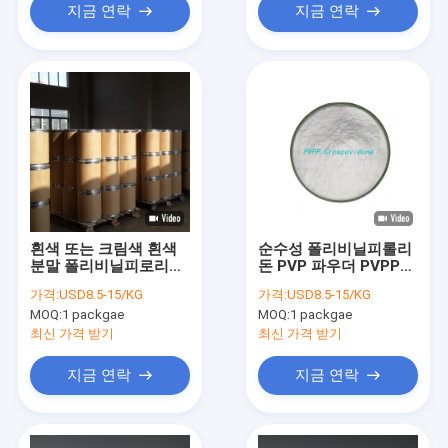
지금 연락
지금 연락
흰색 또는 크림색 흰색
순수성 폴리비닐피롤리
분말 폴리비닐피로리돈
돈 PVP 파우더 PVPP
PVP Nvp 10ppm Max
95% 2년 장수
가격:
USD8.5-15/KG
가격:
USD8.5-15/KG
키워드 PVPP
MOQ:
1 packgae
MOQ:
1 packgae
최신 가격 받기
최신 가격 받기
지금 연락
지금 연락