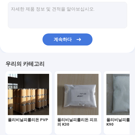
코포비돈 PVP VA
포비돈 로딘
피롤리돈
계속하다
정밀 화학 물질
매일 화학 제품
우리의 카테고리
생물분해성 합성물
식품 첨가물 감미료
API 및 중간 물질
폴리비닐피롤리돈 PVP
폴리비닐피롤리돈 피프
폴리비닐피롤리돈
피 K30
K90