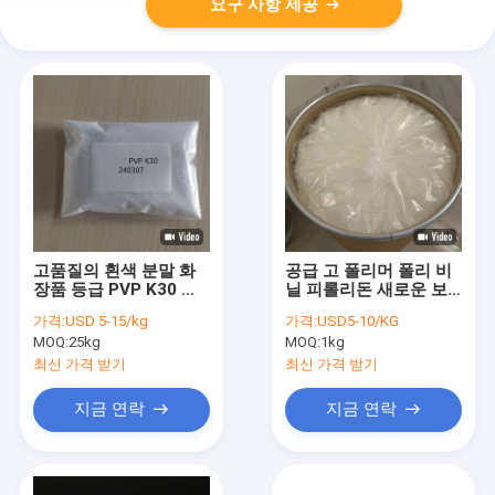
요구 사항 제공
고품질의 흰색 분말 화
공급 고 폴리머 폴리 비
장품 등급 PVP K30 폴
닐 피롤리돈 새로운 보
리비닐피로리돈 K30 헤
조 물질 포비돈 PVP
가격:
USD 5-15/kg
가격:
USD5-10/KG
어 젤 및 헤어 필름
K30 분말
MOQ:
25kg
MOQ:
1kg
최신 가격 받기
최신 가격 받기
지금 연락
지금 연락