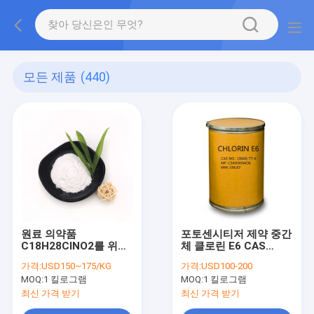
모든 제품
(440)
원료 의약품
포토센시티저 제약 중간
C18H28ClNO2를 위한
체 클로린 E6 CAS
디클로닌 하이드로클로
19660-77-6
가격:
USD150~175/KG
가격:
USD100-200
라이드
MOQ:
1 킬로그램
MOQ:
1 킬로그램
최신 가격 받기
최신 가격 받기