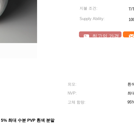
지불 조건:
T/
Supply Ability:
10
최고의 가격
외모:
흰색
NVP:
최대
고체 함량:
95
5% 최대 수분 PVP 흰색 분말
,