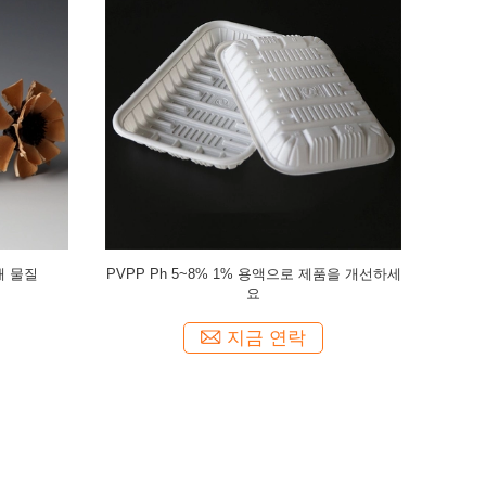
색 파우더
고 폴리머 폴리비닐피롤리돈 K120 고 분자량
흰색 또는 
기술 등급 PVP K120
PVP 
지금 연락