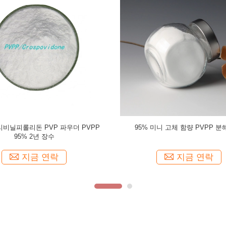
P 등급 포비돈 K17 폴리비닐피롤리돈
산업용 폴리비닐피로리돈 K60 흰
파우더 PVP K17
PVP K60 중국 공장 공급
지금 연락
지금 연락