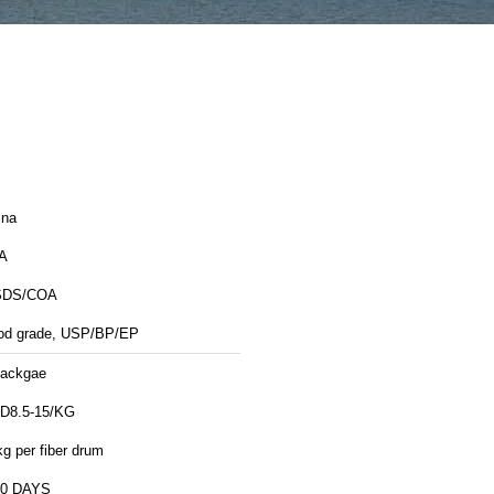
ina
A
DS/COA
od grade, USP/BP/EP
packgae
D8.5-15/KG
g per fiber drum
10 DAYS