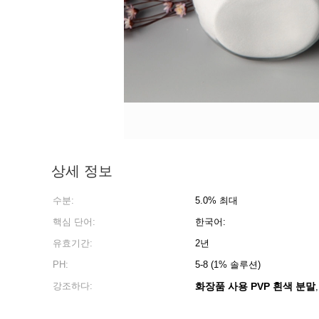
상세 정보
수분:
5.0% 최대
핵심 단어:
한국어:
유효기간:
2년
PH:
5-8 (1% 솔루션)
강조하다:
화장품 사용 PVP 흰색 분말