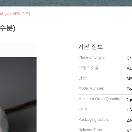
 (5% 최대 수분)
 수분)
기본 정보
Place of Origin:
Ch
브랜드 이름:
AJ
인증:
MS
Model Number:
Fo
Minimum Order Quantity:
1 
가격:
US
Packaging Details:
20k
Delivery Time:
5-