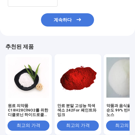
계속하다
추천된 제품
원료 의약품
안료 분말 고성능 적색
약품과 음식을 위
C18H28ClNO2를 위한
색소 242For 페인트와
순도 99% 반제품 d-
디클로닌 하이드로클로
잉크
노스
라이드
최고의 가격
최고의 가격
최고의 