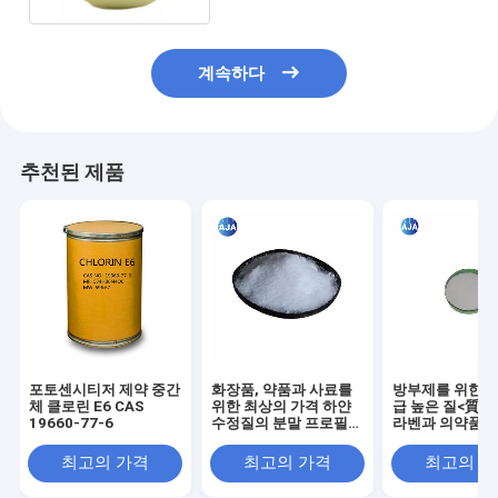
계속하다
추천된 제품
포토센시티저 제약 중간
화장품, 약품과 사료를
방부제를 위한 공
체 클로린 E6 CAS
위한 최상의 가격 하얀
급 높은 질<質> 
19660-77-6
수정질의 분말 프로필
라벤과 의약품, 
파라벤
영화의 살균제
최고의 가격
최고의 가격
최고의 