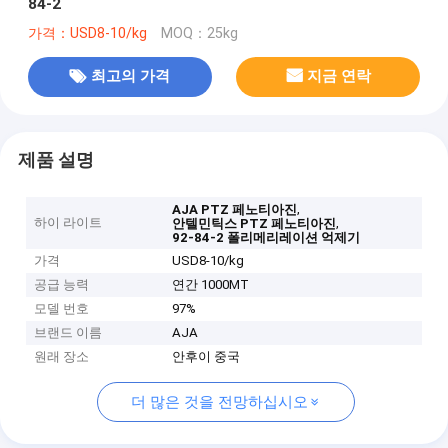
84-2
가격：USD8-10/kg
MOQ：25kg
최고의 가격
지금 연락
제품 설명
,
AJA PTZ 페노티아진
하이 라이트
,
안텔민틱스 PTZ 페노티아진
92-84-2 폴리메리레이션 억제기
가격
USD8-10/kg
공급 능력
연간 1000MT
모델 번호
97%
브랜드 이름
AJA
원래 장소
안후이 중국
더 많은 것을 전망하십시오