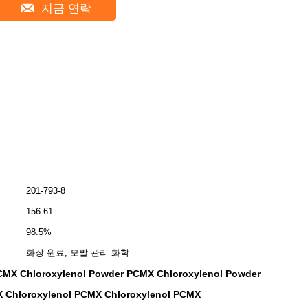
지금 연락
201-793-8
156.61
98.5%
화장 원료, 모발 관리 화학
CMX Chloroxylenol Powder PCMX Chloroxylenol Powder
X Chloroxylenol PCMX Chloroxylenol PCMX