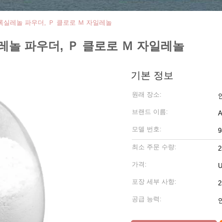
클로록실레놀 파우더, Ｐ 클로로 Ｍ 자일레놀
록실레놀 파우더, Ｐ 클로로 Ｍ 자일레놀
기본 정보
원래 장소:
브랜드 이름:
모델 번호:
최소 주문 수량:
2
가격:
U
포장 세부 사항:
공급 능력: