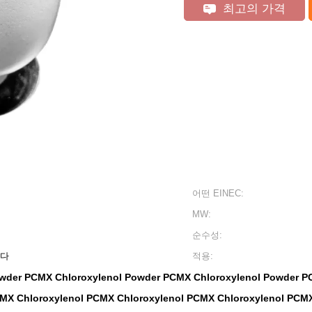
최고의 가격
어떤 EINEC:
MW:
순수성:
니다
적용:
wder PCMX Chloroxylenol Powder PCMX Chloroxylenol Powder P
MX Chloroxylenol PCMX Chloroxylenol PCMX Chloroxylenol PCM