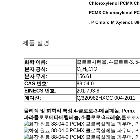
Chloroxylenol PCMX Ch
PCMX Chloroxylenol P
P Chloro M Xylenol
88
,
,
제품 설명
화학 이름:
클로로시렌올, 4-클로로-3, 
C
H
CIO
분자 공식:
8
9
분자 무게:
156.61
CAS 번호:
88-04-0
EINECS 번호:
201-793-8
에디션:
Q/320982HXGC 004-2011
물리적 및 화학적 특성
:
4-클로로-3-메틸페놀, Pcmx
파라클로로메타메틸페놀, 4-클로로-3크레솔,
클로로시