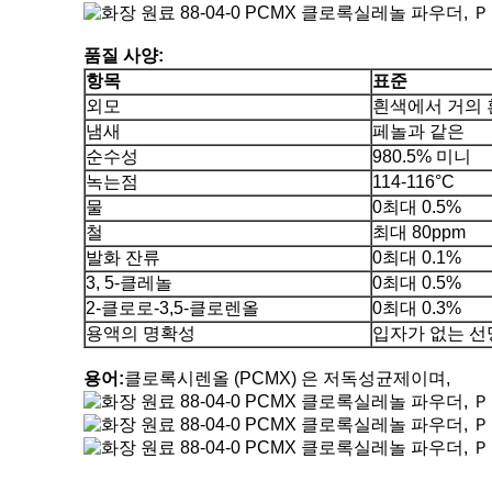
품질 사양:
항목
표준
외모
흰색에서 거의 
냄새
페놀과 같은
순수성
980.5% 미니
녹는점
114-116°C
물
0최대 0.5%
철
최대 80ppm
발화 잔류
0최대 0.1%
3, 5-클레놀
0최대 0.5%
2-클로로-3,5-클로렌올
0최대 0.3%
용액의 명확성
입자가 없는 선
용어:
클로록시렌올 (PCMX) 은 저독성균제이며,