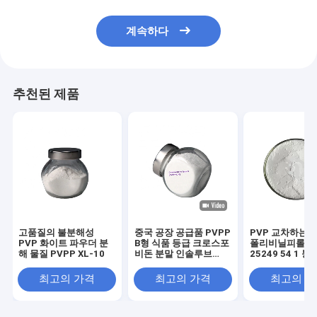
계속하다
추천된 제품
고품질의 불분해성
중국 공장 공급품 PVPP
PVP 교차하는 
PVP 화이트 파우더 분
B형 식품 등급 크로스포
폴리비닐피롤리
해 물질 PVPP XL-10
비돈 분말 인솔루브
25249 54 1 
PVPP XL 10
6.18PH
최고의 가격
최고의 가격
최고의 